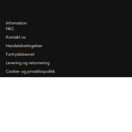
Information
FAQ
Kontakt os
Handelsbetingelser
Fortrydelsesret
Levering og returnering
Cookie- og privatlivspolitik
Kontrolrapport
Fortryd aftale
Om GOSH
Om os
Dansk produktion