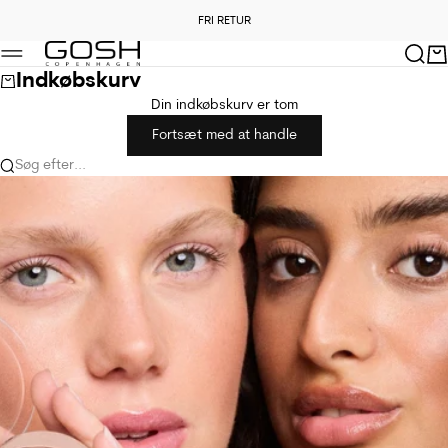
Spring til indhold
FRI RETUR
Forrige
Næ
Søg
Kur
GOSH Copenhagen
Menu
Indkøbskurv
Din indkøbskurv er tom
Fortsæt med at handle
Søg efter...