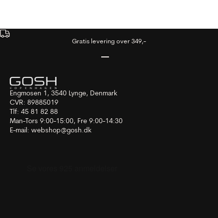
Gratis levering over 349,-
Gå til element 1
Gå til element 2
Gå til element 3
Engmosen 1, 3540 Lynge, Denmark
CVR: 89885019
Tlf: 45 81 82 88
Man-Tors 9:00-15:00, Fre 9:00-14:30
E-mail:
webshop@gosh.dk