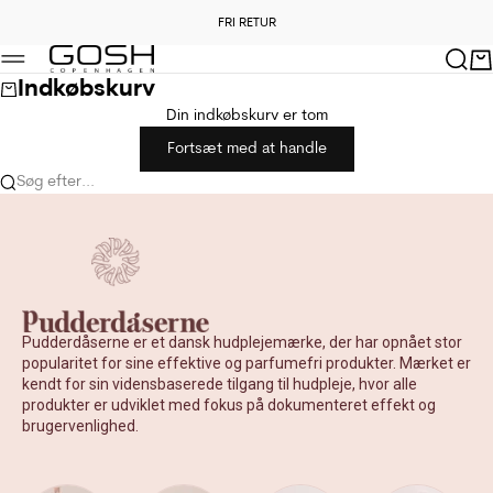
Spring til indhold
FRI RETUR
Forrige
Næ
GOSH Copenhagen
Søg
Kur
Menu
Indkøbskurv
Din indkøbskurv er tom
Fortsæt med at handle
Søg efter...
Pudderdåserne er et dansk hudplejemærke, der har opnået stor
popularitet for sine effektive og parfumefri produkter. Mærket er
kendt for sin vidensbaserede tilgang til hudpleje, hvor alle
produkter er udviklet med fokus på dokumenteret effekt og
brugervenlighed.