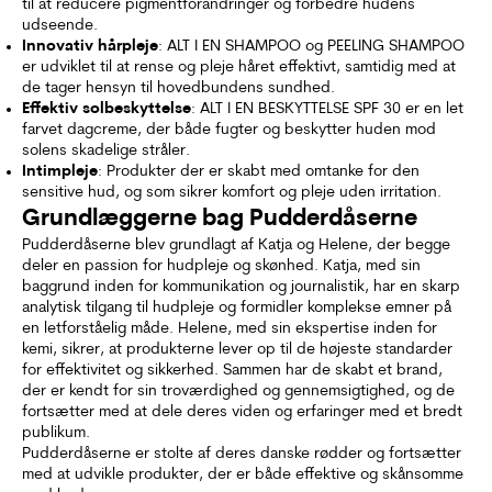
til at reducere pigmentforandringer og forbedre hudens
udseende.
Innovativ hårpleje
: ALT I EN SHAMPOO og PEELING SHAMPOO
er udviklet til at rense og pleje håret effektivt, samtidig med at
de tager hensyn til hovedbundens sundhed.
Effektiv solbeskyttelse
: ALT I EN BESKYTTELSE SPF 30 er en let
farvet dagcreme, der både fugter og beskytter huden mod
solens skadelige stråler.
Intimpleje
: Produkter der er skabt med omtanke for den
sensitive hud, og som sikrer komfort og pleje uden irritation.
Grundlæggerne bag Pudderdåserne
Pudderdåserne blev grundlagt af Katja og Helene, der begge
deler en passion for hudpleje og skønhed. Katja, med sin
baggrund inden for kommunikation og journalistik, har en skarp
analytisk tilgang til hudpleje og formidler komplekse emner på
en letforståelig måde. Helene, med sin ekspertise inden for
kemi, sikrer, at produkterne lever op til de højeste standarder
for effektivitet og sikkerhed. Sammen har de skabt et brand,
der er kendt for sin troværdighed og gennemsigtighed, og de
fortsætter med at dele deres viden og erfaringer med et bredt
publikum.
Pudderdåserne er stolte af deres danske rødder og fortsætter
med at udvikle produkter, der er både effektive og skånsomme