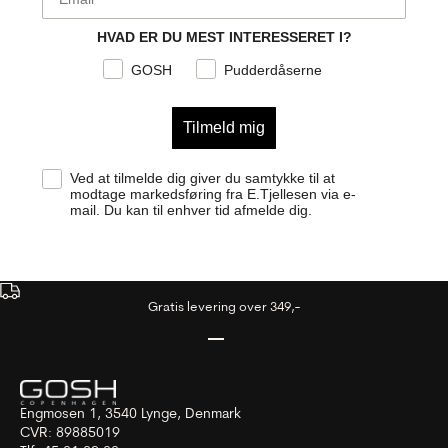
HVAD ER DU MEST INTERESSERET I?
GOSH
Pudderdåserne
Tilmeld mig
Samtykke
Ved at tilmelde dig giver du samtykke til at
modtage markedsføring fra E.Tjellesen via e-
mail. Du kan til enhver tid afmelde dig.
Gratis levering over 349,-
Gå til element 1
Gå til element 2
Gå til element 3
Engmosen 1, 3540 Lynge, Denmark
CVR: 89885019