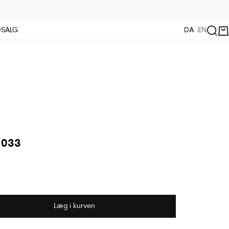
Næste
Søg
Kur
DSALG
DA
EN
 033
Læg i kurven