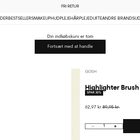
FRI RETUR
DER
BESTSELLERS
MAKEUP
HUDPLEJE
HÅRPLEJE
DUFTE
ANDRE BRANDS
U
Din indkøbskurv er tom
Fortsæt med at handle
GOSH
Highlighter Brush
SPAR 30%
Salgspris
Normalpris
62,97 kr.
89,95 kr.
Sænk antal
Øg antal